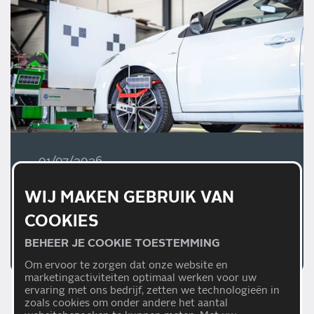
01/07/2026
WAAROM EEN JUISTE
WIJ MAKEN GEBRUIK VAN
AFSTELLING VAN
RIJHULPSYSTEMEN
COOKIES
BELANGRIJK IS
BEHEER JE COOKIE TOESTEMMING
Lees meer
Om ervoor te zorgen dat onze website en
marketingactiviteiten optimaal werken voor uw
ervaring met ons bedrijf, zetten we technologieën in
zoals cookies om onder andere het aantal