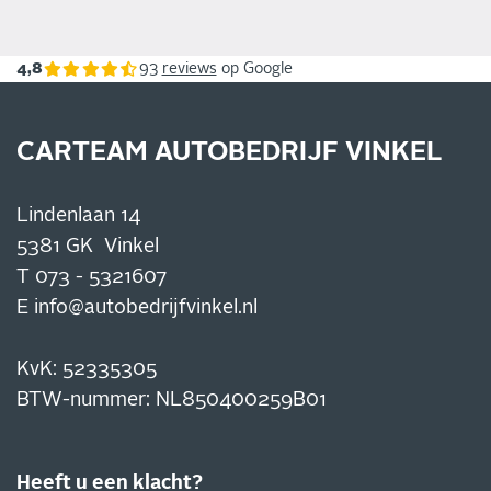
4,8
93
reviews
op Google
CARTEAM AUTOBEDRIJF VINKEL
Lindenlaan 14
5381 GK Vinkel
T
073 - 5321607
E
info@autobedrijfvinkel.nl
KvK: 52335305
BTW-nummer: NL850400259B01
Heeft u een klacht?