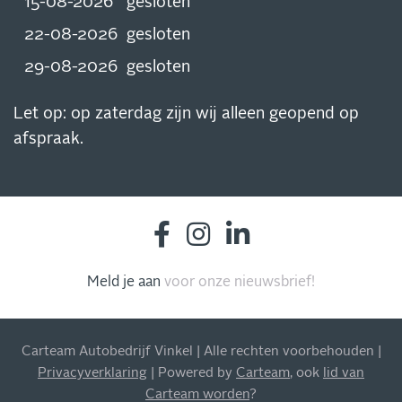
15-08-2026
gesloten
22-08-2026
gesloten
29-08-2026
gesloten
Let op: op zaterdag zijn wij alleen geopend op
afspraak.
Meld je aan
voor onze nieuwsbrief!
INSCHRIJVEN NIEUWSBRIEF
Carteam Autobedrijf Vinkel | Alle rechten voorbehouden |
Blijf op de hoogte van al onze acties, aanbiedingen en
Privacyverklaring
| Powered by
Carteam
, ook
lid van
meer!
Carteam worden
?